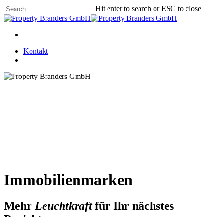
Skip
Hit enter to search or ESC to close
to
Close
main
Search
content
Menu
Kontakt
Menu
Immobilienmarken
Mehr
Leuchtkraft
für Ihr nächstes