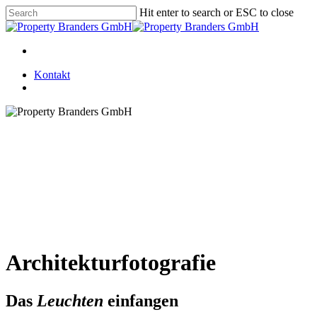
Skip
Hit enter to search or ESC to close
to
Close
main
Search
content
Menu
Kontakt
Menu
Architekturfotografie
Das
Leuchten
einfangen