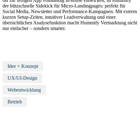
bis zur fertigen App vollständig in-house entwickelt, ist Hummify
der blitzschnelle Sidekick für Micro-Landingpages: perfekt für
Social Media, Newsletter und Performance-Kampagnen. Mit extrem
kurzen Setup-Zeiten, intuitiver Leadverwaltung und einer
übersichtlichen Analysefunktion macht Hummify Vermarktung nicht
nur einfacher – sondern smarter.
Idee + Konzept
UX/UI-Design
Webentwicklung
Betrieb