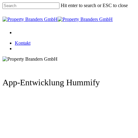
Skip
Hit enter to search or ESC to close
to
main
Close
content
Search
Menu
Kontakt
Menu
App-Entwicklung Hummify