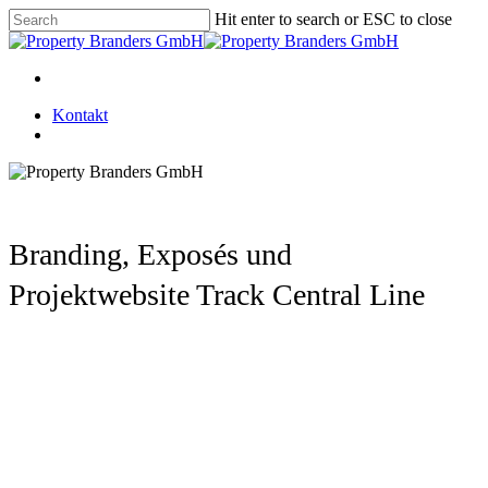
Skip
Hit enter to search or ESC to close
to
Close
main
Search
content
Menu
Kontakt
Menu
Branding, Exposés und
Projektwebsite Track Central Line