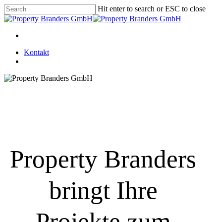
Skip
Hit enter to search or ESC to close
to
Close
main
Search
content
Menu
Kontakt
Menu
Property Branders
bringt Ihre
Projekte zum