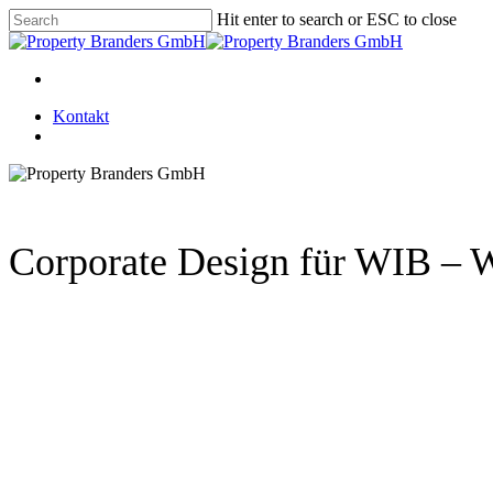
Skip
Hit enter to search or ESC to close
to
Close
main
Search
content
Menu
Kontakt
Menu
Corporate Design für WIB –