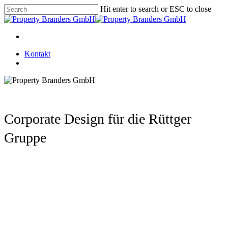
Skip
Hit enter to search or ESC to close
to
Close
main
Search
content
Menu
Kontakt
Menu
Corporate Design für die Rüttger
Gruppe