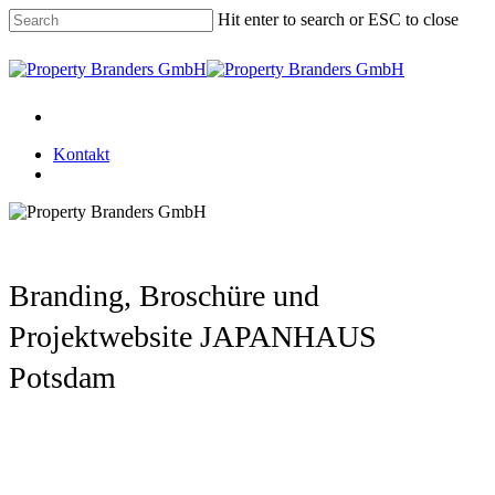
Skip
Hit enter to search or ESC to close
to
main
Close
content
Search
Menu
Kontakt
Menu
Branding, Broschüre und
Projektwebsite JAPANHAUS
Potsdam