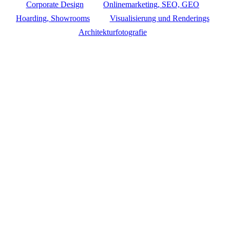
Corporate Design
Onlinemarketing, SEO, GEO
Hoarding, Showrooms
Visualisierung und Renderings
Architekturfotografie
Impressum
Datenschutz
Home
//
Corporate Design
Close
Home
Menu
Leistungen
Projekte
Insights
Kontakt
Kontakt